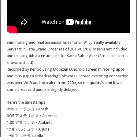
Summoning and final ascension lines for all 91 currently available
Servants in Fate/Grand Order (as of 2016/03/07). Mashu not included
and missing 4th ascension line for Santa Saber Alter (3rd ascension
shown instead).
Recorded by Keripo using Mobizen (Android screen mirroring app)
and OBS (Open Broadcasting Software). Screen mirroring connection
was over Wi-Fi and upscaled from 720p, so the quality’s a bit low in
some areas and audio is slightly delayed.
Here’s the timestamps
0:09 アーラシュ / Arash
0:35 アステリオス / Asterios
1:00 アタランテ / Atalanta
1:18 アルジュナ / Arjuna
1:50 アルテラ / Attila