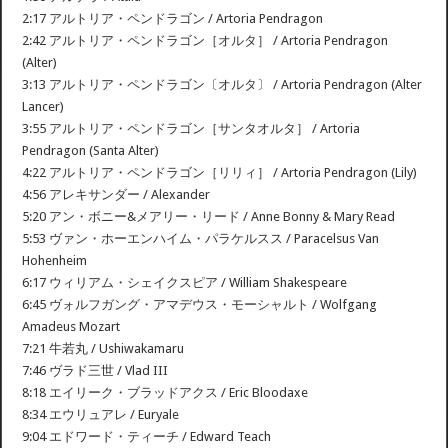
2:17 アルトリア・ペンドラゴン / Artoria Pendragon
2:42 アルトリア・ペンドラゴン［オルタ］ / Artoria Pendragon
(Alter)
3:13 アルトリア・ペンドラゴン〔オルタ〕 / Artoria Pendragon (Alter
Lancer)
3:55 アルトリア・ペンドラゴン［サンタオルタ］ / Artoria
Pendragon (Santa Alter)
4:22 アルトリア・ペンドラゴン［リリィ］ / Artoria Pendragon (Lily)
4:56 アレキサンダー / Alexander
5:20 アン・ボニー&メアリー・リード / Anne Bonny & Mary Read
5:53 ヴァン・ホーエンハイム・パラケルスス / Paracelsus Van
Hohenheim
6:17 ウィリアム・シェイクスピア / William Shakespeare
6:45 ヴォルフガング・アマデウス・モーシャルト / Wolfgang
Amadeus Mozart
7:21 牛若丸 / Ushiwakamaru
7:46 ヴラド三世 / Vlad III
8:18 エイリーク・ブラッドアクス / Eric Bloodaxe
8:34 エウリュアレ / Euryale
9:04 エドワード・ティーチ / Edward Teach