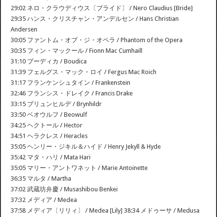
29:02 ネロ・クラウディウス〔ブライド〕 / Nero Claudius [Bride]
29:35 ハンス・クリスチャン・アンデルセン / Hans Christian
Andersen
30:05 ファントム・オブ・ジ・オペラ / Phantom of the Opera
30:35 フィン・マックール / Fionn Mac Cumhaill
31:10 ブーディカ / Boudica
31:39 フェルグス・マック・ロイ / Fergus Mac Roich
31:17 フランケンシュタイン / Frankenstein
32:46 フランシス・ドレイク / Francis Drake
33:15 ブリュンヒルデ / Brynhildr
33:50 ベオウルフ / Beowulf
34:25 ヘクトール / Hector
34:51 ヘラクレス / Heracles
35:05 ヘンリー・ジキル＆ハイド / Henry Jekyll & Hyde
35:42 マタ・ハリ / Mata Hari
35:05 マリー・アントワネット / Marie Antoinette
36:35 マルタ / Martha
37:02 武蔵坊弁慶 / Musashibou Benkei
37:32 メディア / Medea
37:58 メディア〔リリィ〕 / Medea [Lily] 38:34 メドゥーサ / Medusa