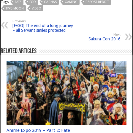
Tags
FATE
FGO
GACHAS
GAMING
REPOST-REDDIT
TYPE-MOON
VIDEO
Previous
[F/GO] The end of a long journey
– all Servant smiles protected
Next
Sakura-Con 2016
Related Articles
Anime Expo 2019 – Part 2: Fate