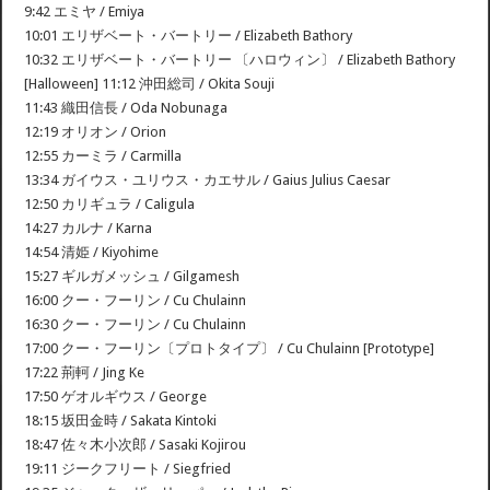
9:42 エミヤ / Emiya
10:01 エリザベート・バートリー / Elizabeth Bathory
10:32 エリザベート・バートリー 〔ハロウィン〕 / Elizabeth Bathory
[Halloween] 11:12 沖田総司 / Okita Souji
11:43 織田信長 / Oda Nobunaga
12:19 オリオン / Orion
12:55 カーミラ / Carmilla
13:34 ガイウス・ユリウス・カエサル / Gaius Julius Caesar
12:50 カリギュラ / Caligula
14:27 カルナ / Karna
14:54 清姫 / Kiyohime
15:27 ギルガメッシュ / Gilgamesh
16:00 クー・フーリン / Cu Chulainn
16:30 クー・フーリン / Cu Chulainn
17:00 クー・フーリン〔プロトタイプ〕 / Cu Chulainn [Prototype]
17:22 荊軻 / Jing Ke
17:50 ゲオルギウス / George
18:15 坂田金時 / Sakata Kintoki
18:47 佐々木小次郎 / Sasaki Kojirou
19:11 ジークフリート / Siegfried