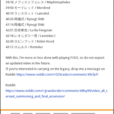
39:18 メフィストフェレス / Mephistopheles
39:50 モードレッド / Mordred
40:10 ランスロット / Lancelot
40:26 両儀式 / Ryougi Shiki
41:14 両儀式 / Ryougi Shiki
42:01 呂布奉先 / Lu Bu Fengxian
42:18 レオニダス一世 / Leonidas I
42:45 ロビンフッド / Robin Hood
43:12 ロムルス / Romulus
With this, I’m more or less done with playing F/GO, so do not expect
an updated video in the future.
If you’re interested in carrying on the legacy, drop me a message on
Reddit:
https://www.reddit.com/r/GOtrades/comments/49cfpf/
Reddit:
https://www.reddit.com/r/grandorder/comments/49hq99/video_all_s
ervant_summoning_and_final_ascension/