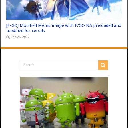
[F/GO] Modified Memu image with F/GO NA preloaded and
modified for rerolls
June 26, 2017