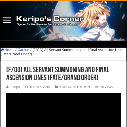
Home
/
Gachas
/
[F/GO] All Servant Summoning and Final Ascension Lines
(Fate/Grand Order)
[F/GO] All Servant Summoning and Final
Ascension Lines (Fate/Grand Order)
keripo
March 8, 2016
Gachas
,
TYPE-MOON
16 Views