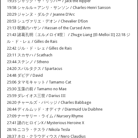
19:35 ジャック・ザ・リッパー / Jack the Ripper
19:58 シャルル＝アンリ・サンソン / Charles-Henri Sanson
20:29 ジャンヌ・ダルク / Jeanne D’Arc
20:53 シュヴァリエ・デオン / Chevalier D’Eon
21:13 呪腕のハサン / Hassan of the Cursed Arm
21:43 諸葛孔明〔エルメロイⅡ世〕 / Zhuge Liang [El-Melloi II] 22:18 ジ
ル・ド・レェ / Gilles de Rais
22:42 ジル・ド・レェ / Gilles de Rais
23:11 スカサハ / Scathach
23:44 ステンノ / Stheno
24:20 スパルタクス / Spartacus
24:48 ダビデ / David
25:06 タマモキャット / Tamamo Cat
25:30 玉藻の前 / Tamamo no Mae
25:59 ダレイオス三世 / Darius III
26:20 チャールズ・バベッジ / Charles Babbage
26:44 ディルムッド・オディナ / Diarmuid Ua Duibhne
27:09 ナーサリー・ライム / Nursery Rhyme
27:41 謎のヒロインX / Mysterious Heroine X
28:16 ニコラ・テスラ / Nikola Tesla
28:37 ネロ・クラウディウス / Nero Claudius